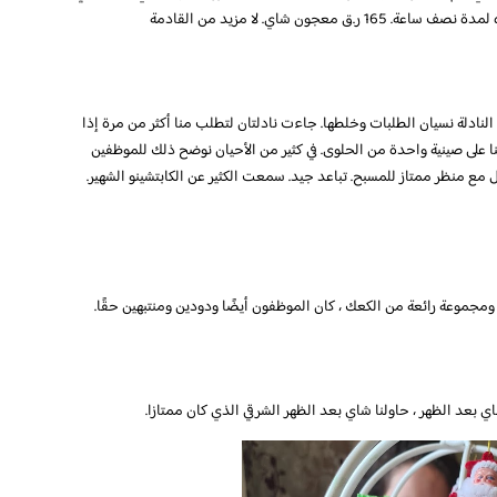
جون شاي. لا مزيد من القادمة
نادلة نسيان الطلبات وخلطها. جاءت نادلتان لتطلب منا أكثر من مرة إذا
أو ذاك! كما طلبنا شاي بعد الظهر 2 وحصلنا على صينية واحدة من الحلوى. في كثير من الأحيان نوضح ذلك للموظفين
ع منظر ممتاز للمسبح. تباعد جيد. سمعت الكثير عن الكابتشينو الشهير.
ومجموعة رائعة من الكعك ، كان الموظفون أيضًا ودودين ومنتبهين حقًا.
ي بعد الظهر ، حاولنا شاي بعد الظهر الشرقي الذي كان ممتازا.