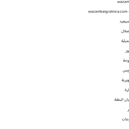
waza
wazambaigralnica.com -
سيعيد
صلال
يلية
ور
وحة
ويس
يرية
رة
ان البطنة
عات