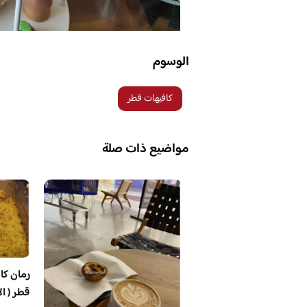
الوسوم
كافيهات قطر
مواضيع ذات صلة
رمان كا
قطر ( ال