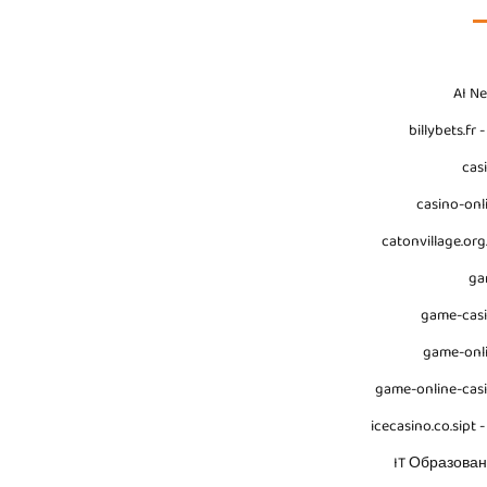
AI N
billybets.fr 
cas
casino-onl
catonvillage.org
ga
game-cas
game-onl
game-online-cas
icecasino.co.sipt -
IT Образова