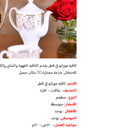
كافيه مورانو في قطر يقدم الكافيه القهوة والشاي والك
للاحتفال. خدمة ممتازة 👌🏼 مكان جميل
الاسم
: كافيه مورانو في قطر
التصنيف
: عائلات – افراد
النوع :
مطعم
الأسعار
:
متوسطة
الأطفال
:
يوجد
الموسيقى
:
يوجد
مواعيد العمل
:، ٧:٠٠ص–١١:٠٠م