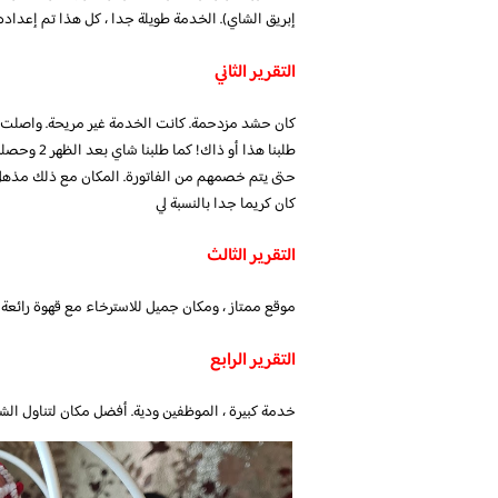
إبريق الشاي). الخدمة طويلة جدا ، كل هذا تم إعداده لمدة نصف ساعة. 165 ر.ق مع
التقرير الثاني
كان حشد مزدحمة. كانت الخدمة غير مريحة. واصلت ال
طلبنا هذا 
حتى يتم خصمهم من الفاتورة. المكان مع ذلك مذهل م
كان كريما جدا بالنسبة لي
التقرير الثالث
موقع ممتاز ، ومكان جميل للاسترخاء مع قهوة رائعة 
التقرير الرابع
خدمة كبيرة ، الموظفين ودية. أفضل مكان لتناول الشا