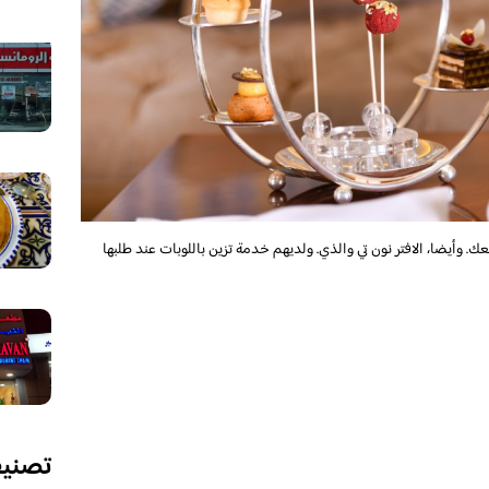
عك. وأيضا، الافتر نون تي والذي. ولديهم خدمة تزين باللوبات عند طلبها
تصني