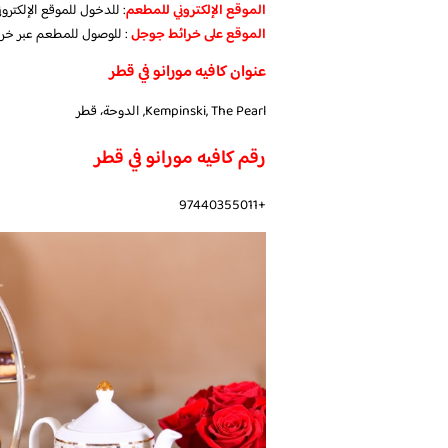
الموقع الإلكتروني للمطعم
: للدخول للموقع الإلكتر
الموقع على خرائط جوجل
: للوصول للمطعم عبر خر
عنوان كافيه مورانو في قطر
Kempinski, The Pearl, الدوحة، قطر
رقم كافيه مورانو في قطر
+97440355011