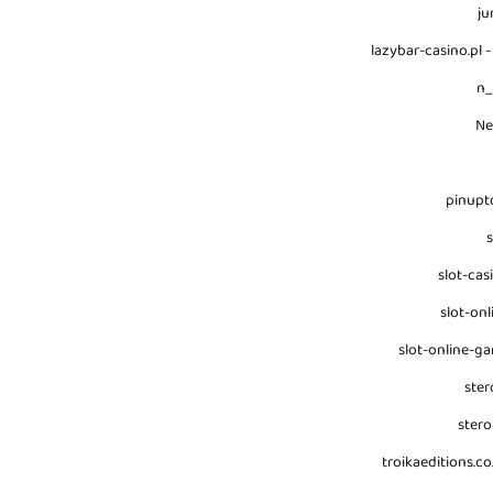
ju
lazybar-casino.pl -
n
N
pinupt
s
slot-cas
slot-onl
slot-online-g
ster
stero
troikaeditions.co