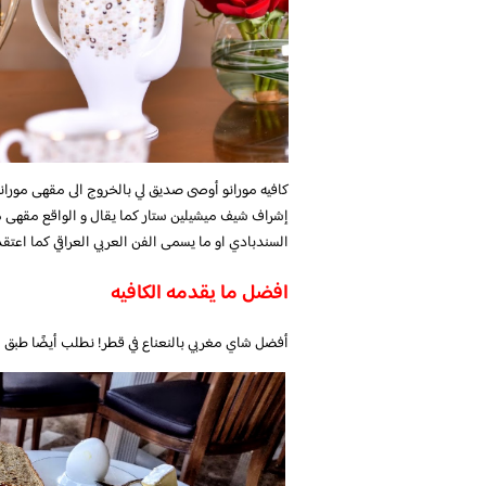
كافيه مورانو أوصى صديق لي بالخروج الى مقهى مورا
إشراف شيف ميشيلين ستار كما يقال و الواقع مقهى مو
السندبادي او ما يسمى الفن العربي العراقي كما اعتقد
افضل ما يقدمه الكافيه
أفضل شاي مغربي بالنعناع في قطر! نطلب أيضًا طبق حلوي