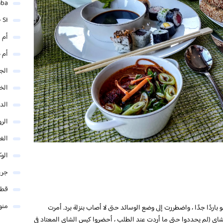
mba
 SI
أم 
أم 
الجم
الخ
الد
الر
الغو
الوك
جري
قطر
منو
باردًا جدًا ، واضطررت إلى وضع الوسائد حتى لا أصاب بنزلة برد. أمرت
لشاي (لم يحددوا حتى ما أردت عند الطلب ، أحضروا كيس الشاي المعتاد في