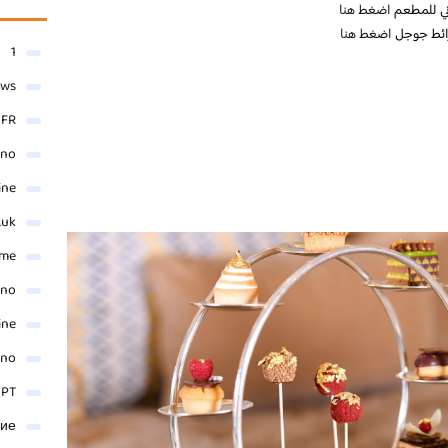
وني للمطعم
اضغط هنا
ائط جوجل
اضغط هنا
1
ews
- FR
ino
ine
.uk
me
ino
ine
ino
 PT
ние