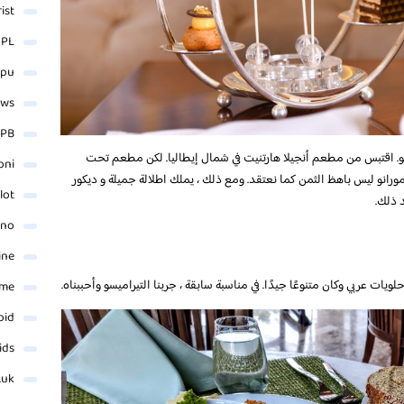
rist
 PL
_pu
ews
PB
نو. اقتبس من مطعم أنجيلا هارتنيت في شمال إيطاليا. لكن مطعم تحت
oni
رانو ليس باهظ الثمن كما نعتقد. ومع ذلك ، يملك اطلالة جميلة و ديكور
lot
 ذلك.
ino
ine
ات عربي وكان متنوعًا جيدًا. في مناسبة سابقة ، جربنا التيراميسو وأحببناه.
ame
oid
ids
.uk