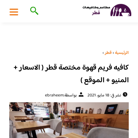
الرئيسية
›
قطر
›
كافيه فريم قهوة مختصة قطر ( الاسعار +
المنيو + الموقع )
نشر في: 18 مايو، 2021
بواسطة:
ebraheem