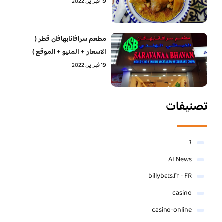
19 فبراير، 2022
مطعم سرافانابهافان قطر (
الاسعار + المنيو + الموقع )
19 فبراير، 2022
تصنيفات
1
AI News
billybets.fr - FR
casino
casino-online