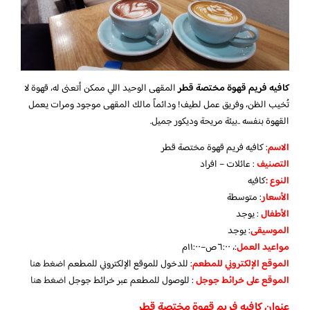
كافيه فريم قهوة مختصة قطر
المقهى الوحيد اللي ممكن أتعنى له، قهوة لا
تُخيب الظن، وفريق عمل لطيف! ودائماً مالك المقهى موجود ومرات يعمل
القهوة بنفسه ..بيئة مريحة وديكور جميل.
الاسم
: كافيه فريم قهوة مختصة قطر
التصنيف
: عائلات – افراد
النوع :
كافيه
الأسعار
:
متوسطة
الأطفال
:
يوجد
الموسيقى
:
يوجد
مواعيد العمل
:، ٦:٠٠ص–١١:٠٠م
الموقع الإلكتروني للمطعم
: للدخول للموقع الإلكتروني للمطعم
اضغط هنا
الموقع على خرائط جوجل
: للوصول للمطعم عبر خرائط جوجل
اضغط هنا
عنوان كافيه فريم قهوة مختصة قطر