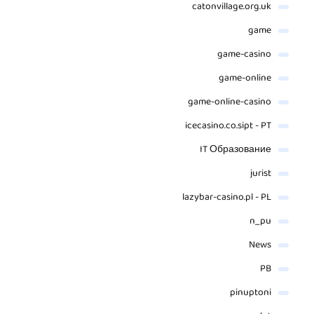
catonvillage.org.uk
game
game-casino
game-online
game-online-casino
icecasino.co.sipt - PT
IT Образование
jurist
lazybar-casino.pl - PL
n_pu
News
PB
pinuptoni