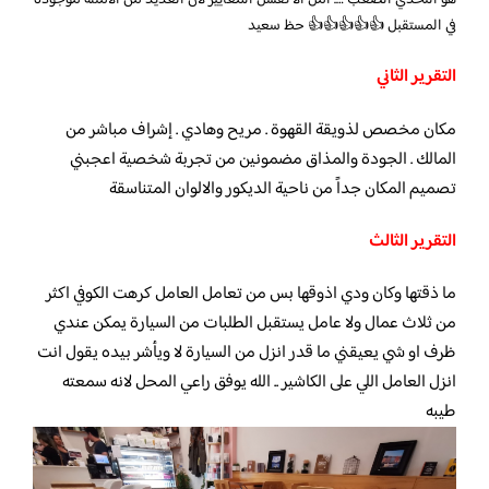
هو التحدي الصعب …. آمل ألا تفشل المعايير لأن العديد من الأمثلة موجودة
في المستقبل 👍👍👍👍👍 حظ سعيد
التقرير الثاني
مكان مخصص لذويقة القهوة . مريح وهادي . إشراف مباشر من
المالك . الجودة والمذاق مضمونين من تجربة شخصية اعجبني
تصميم المكان جداً من ناحية الديكور والالوان المتناسقة
التقرير الثالث
ما ذقتها وكان ودي اذوقها بس من تعامل العامل كرهت الكوفي اكثر
من ثلاث عمال ولا عامل يستقبل الطلبات من السيارة يمكن عندي
ظرف او شي يعيقني ما قدر انزل من السيارة لا ويأشر بيده يقول انت
انزل العامل اللي على الكاشير .. الله يوفق راعي المحل لانه سمعته
طيبه