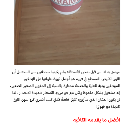
موصى به لنا من قبل بعض الأصدقاء ولم يكونوا مخطئين. من المحتمل أن
اللون الأبيض المسطح في فريم هو أجمل قهوة تناولتها على الإطلاق.
الموظفين ودية للغاية والخدمة ممتازة. بالنسبة إلى المقهى الصغير الصغير ،
إنه مشغول بشكل ملحوظ ولكن مع جو مريح. الأسعار شديدة الانحدار ، لذا
لن يكون المكان الذي سأزوره كثيرًا خاصةً لأنني كنت أشتري كرواسون اللوز
(لذيذ) مع قهوتي!
افضل ما يقدمه الكافيه