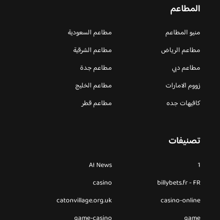
المطاعم
منيو المطاعم
مطاعم السعودية
مطاعم الرياض
مطاعم الشرقية
مطاعم دبي
مطاعم جدة
زووم الامارات
مطاعم الخليج
كافيهات جده
مطاعم قطر
تصنيفات
AI News
1
casino
billybets.fr - FR
catonvillage.org.uk
casino-online
game-casino
game