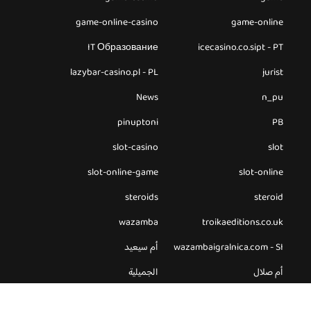
game-online-casino
game-online
IT Образование
icecasino.co.sipt - PT
lazybar-casino.pl - PL
jurist
News
n_pu
pinuptoni
PB
slot-casino
slot
slot-online-game
slot-online
steroids
steroid
wazamba
troikaeditions.co.uk
wazambaigralnica.com - SI
أم سيعيد
أم صلال
الجميلية
الخور
الدوحة