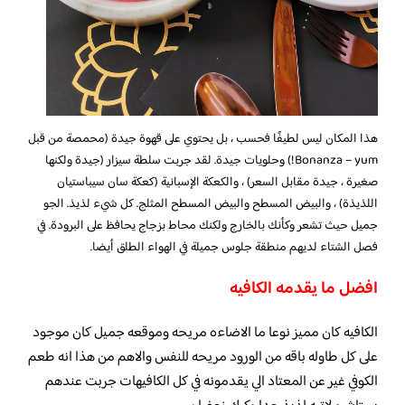
هذا المكان ليس لطيفًا فحسب ، بل يحتوي على قهوة جيدة (محمصة من قبل
Bonanza – yum!) وحلويات جيدة. لقد جربت سلطة سيزار (جيدة ولكنها
صغيرة ، جيدة مقابل السعر) ، والكعكة الإسبانية (كعكة سان سيباستيان
اللذيذة) ، والبيض المسطح والبيض المسطح المثلج. كل شيء لذيذ. الجو
جميل حيث تشعر وكأنك بالخارج ولكنك محاط بزجاج يحافظ على البرودة. في
فصل الشتاء لديهم منطقة جلوس جميلة في الهواء الطلق أيضا.
افضل ما يقدمه الكافيه
الكافيه كان مميز نوعا ما الاضاءه مريحه وموقعه جميل كان موجود
على كل طاوله باقه من الورود مريحه للنفس والاهم من هذا انه طعم
الكوفي غير عن المعتاد الي يقدمونه في كل الكافيهات جربت عندهم