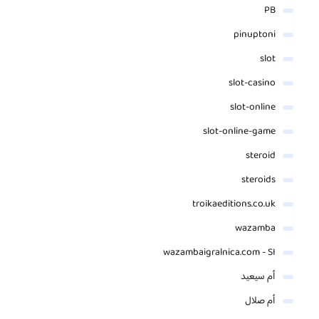
PB
pinuptoni
slot
slot-casino
slot-online
slot-online-game
steroid
steroids
troikaeditions.co.uk
wazamba
wazambaigralnica.com - SI
أم سيعيد
أم صلال