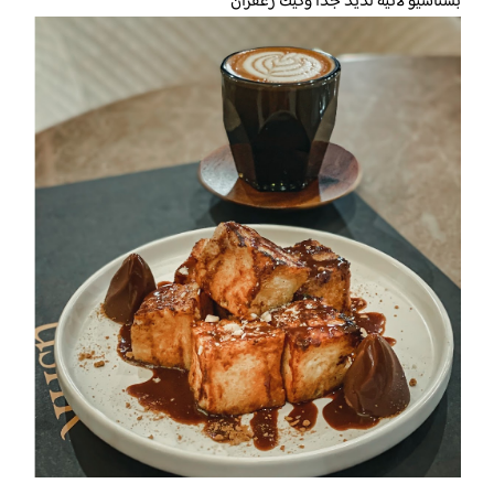
بستاشيو لاتيه لذيذ جدا وكيك زعفران