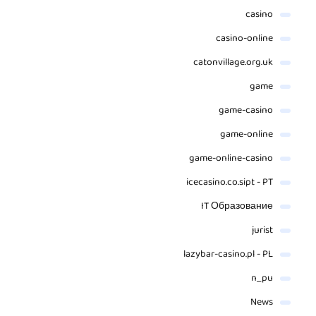
casino
casino-online
catonvillage.org.uk
game
game-casino
game-online
game-online-casino
icecasino.co.sipt - PT
IT Образование
jurist
lazybar-casino.pl - PL
n_pu
News