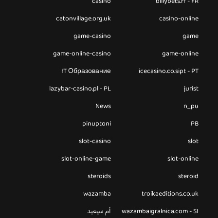
casino
billybets.fr - FR
catonvillage.org.uk
casino-online
game-casino
game
game-online-casino
game-online
IT Образование
icecasino.co.sipt - PT
lazybar-casino.pl - PL
jurist
News
n_pu
pinuptoni
PB
slot-casino
slot
slot-online-game
slot-online
steroids
steroid
wazamba
troikaeditions.co.uk
wazambaigralnica.com - SI
أم سيعيد