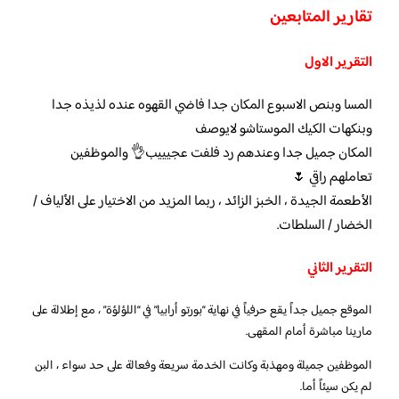
تقارير المتابعين
التقرير الاول
المسا وبنص الاسبوع المكان جدا فاضي القهوه عنده لذيذه جدا
وبنكهات الكيك الموستاشو لايوصف
المكان جميل جدا وعندهم رد فلفت عجيييب👌 والموظفين
تعاملهم راقي 🌷
الأطعمة الجيدة ، الخبز الزائد ، ربما المزيد من الاختيار على الألياف /
الخضار / السلطات.
التقرير الثاني
الموقع جميل جداً يقع حرفياً في نهاية “بورتو أرابيا” في “اللؤلؤة” ، مع إطلالة على
مارينا مباشرة أمام المقهى.
الموظفين جميلة ومهذبة وكانت الخدمة سريعة وفعالة على حد سواء ، البن
لم يكن سيئاً أما.