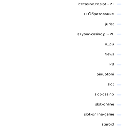
icecasino.co.sipt - PT
IT Образование
jurist
lazybar-casino.pl - PL
n_pu
News
PB
pinuptoni
slot
slot-casino
slot-online
slot-online-game
steroid