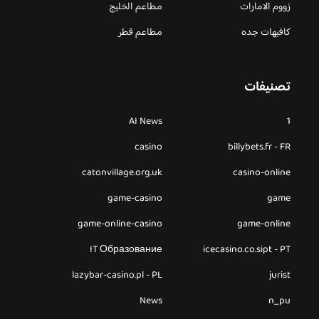
زووم الامارات
مطاعم الخليج
كافيهات جده
مطاعم قطر
تصنيفات
AI News
1
casino
billybets.fr - FR
catonvillage.org.uk
casino-online
game-casino
game
game-online-casino
game-online
IT Образование
icecasino.co.sipt - PT
lazybar-casino.pl - PL
jurist
News
n_pu