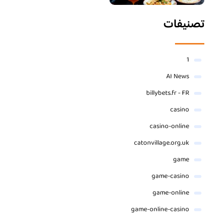
تصنيفات
1
AI News
billybets.fr - FR
casino
casino-online
catonvillage.org.uk
game
game-casino
game-online
game-online-casino