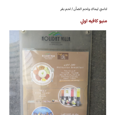
لناسي ليماك ولحم الضأن / لحم بقر
منيو كافيه اولي