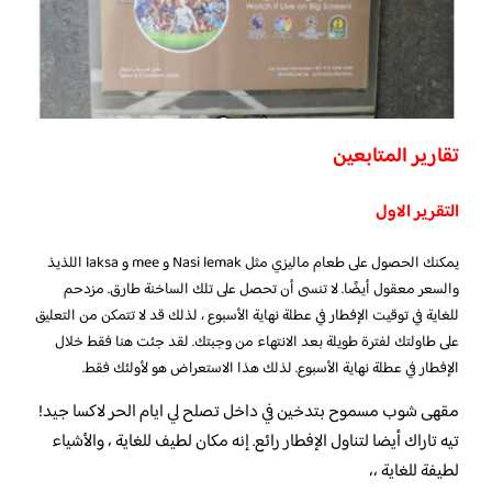
تقارير المتابعين
التقرير الاول
يمكنك الحصول على طعام ماليزي مثل Nasi lemak و mee و laksa اللذيذ
والسعر معقول أيضًا. لا تنسى أن تحصل على تلك الساخنة طارق. مزدحم
للغاية في توقيت الإفطار في عطلة نهاية الأسبوع ، لذلك قد لا تتمكن من التعليق
على طاولتك لفترة طويلة بعد الانتهاء من وجبتك. لقد جئت هنا فقط خلال
الإفطار في عطلة نهاية الأسبوع. لذلك هذا الاستعراض هو لأولئك فقط.
مقهى شوب مسموح بتدخين في داخل تصلح لي ايام الحر لاكسا جيد!
تيه تاراك أيضا لتناول الإفطار رائع. إنه مكان لطيف للغاية ، والأشياء
لطيفة للغاية ،،