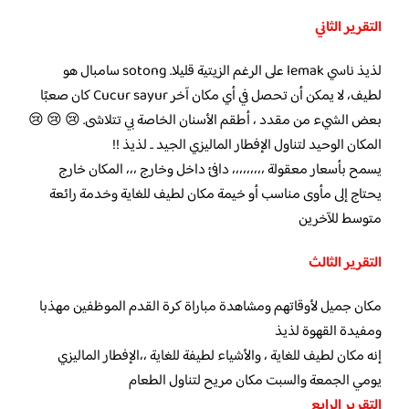
التقرير الثاني
لذيذ ناسي lemak على الرغم الزيتية قليلا. sotong سامبال هو
لطيف، لا يمكن أن تحصل في أي مكان آخر Cucur sayur كان صعبًا
بعض الشيء من مقدد ، أطقم الأسنان الخاصة بي تتلاشى. 😢 😢 😢
المكان الوحيد لتناول الإفطار الماليزي الجيد .. لذيذ !!
يسمح بأسعار معقولة ،،،،،،،،، دافئ داخل وخارج ،،، المكان خارج
يحتاج إلى مأوى مناسب أو خيمة مكان لطيف للغاية وخدمة رائعة
متوسط ​​للآخرين
التقرير الثالث
مكان جميل لأوقاتهم ومشاهدة مباراة كرة القدم الموظفين مهذبا
ومفيدة القهوة لذيذ
إنه مكان لطيف للغاية ، والأشياء لطيفة للغاية ،،الإفطار الماليزي
يومي الجمعة والسبت مكان مريح لتناول الطعام
التقرير الرابع