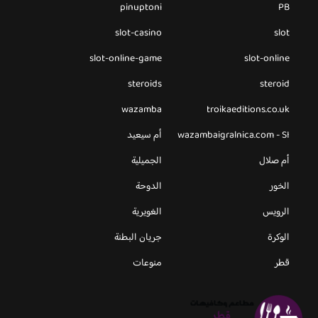
pinuptoni
PB
slot-casino
slot
slot-online-game
slot-online
steroids
steroid
wazamba
troikaeditions.co.uk
wazambaigralnica.com - SI
أم سيعيد
أم صلال
الجميلية
الخور
الدوحة
الرويس
الغويرية
الوكرة
جريان البطنة
قطر
منوعات