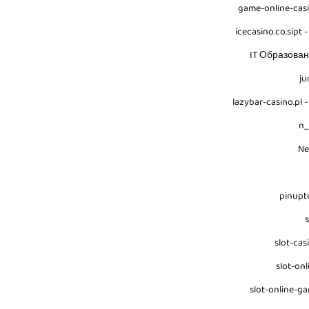
game-online-cas
icecasino.co.sipt -
IT Образова
ju
lazybar-casino.pl -
n
N
pinupt
s
slot-cas
slot-onl
slot-online-g