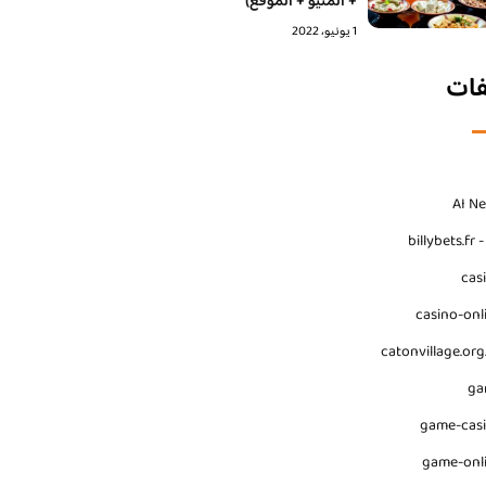
+ المنيو + الموقع)
1 يونيو، 2022
فات
AI N
billybets.fr 
cas
casino-onl
catonvillage.org
ga
game-cas
game-onl