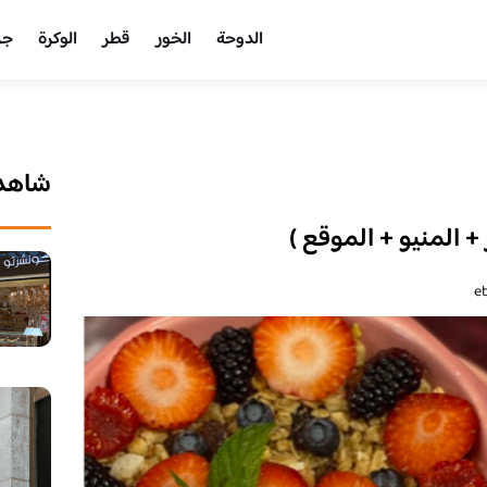
الدوحة
الخور
قطر
الوكرة
جر
شاهد 
 + المنيو + الموقع )
e