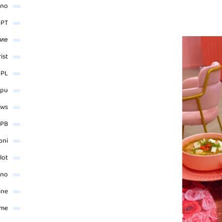
ino
 PT
ние
rist
 PL
_pu
ews
PB
oni
lot
ino
ine
ame