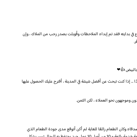
 في بدايته فقد تم إبداء الملاحظات وقُوبلت بصدر رحب من الملاك ، وإن
.
 بالبيض 👍❤
ا … إذا كنت تبحث عن أفضل شيشة في المدينة ، أقترح عليك الحصول عليها
ن وموجهون نحو العملاء ، لكن الثمن.
قاء وكان الطعام رائعًا للغاية لم أكن أتوقع مدى جودة الطعام الذي
كان لحم الخنزير والدجاج كان طريًا للغاية وكانت النكهة خدمة رائعة و 10 من أصل 10 عمل جيد يحتفظ به الرجال تسير بشكل