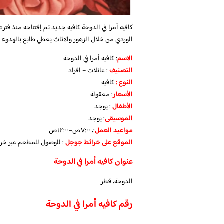
كافيه أمرا في الدوحة كافيه جديد تم إفتتاحه منذ فتر
الوردي من خلال الزهور والاثاث يعطي طابع بالهدوء و
الاسم
: كافيه أمرا في الدوحة
التصنيف
: عائلات – افراد
النوع :
كافيه
الأسعار
:
معقولة
الأطفال
:
يوجد
الموسيقى
:
يوجد
مواعيد العمل
:، ٧:٠٠ص–١٢:٠٠ص
الموقع على خرائط جوجل
: للوصول للمطعم عبر خر
عنوان كافيه أمرا في الدوحة
الدوحة، قطر
رقم كافيه أمرا في الدوحة