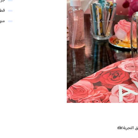
جري
قطر
منو
ق التجربة!🍰