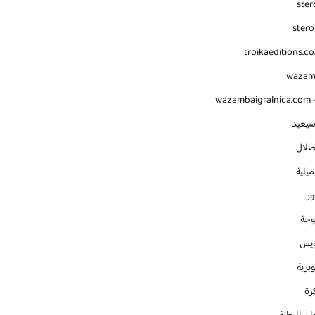
ster
stero
troikaeditions.co
waza
wazambaigralnica.com -
سيعيد
صلال
يلية
ور
وحة
ويس
يرية
رة