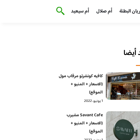
يان البطنة
أم صلال
أم سيعيد
أيضا
كافيه كونشرتو مرقاب مول
(الاسعار + المنيو +
الموقع)
1 يونيو، 2022
Savant Cafe مشيرب
(الاسعار + المنيو +
الموقع)