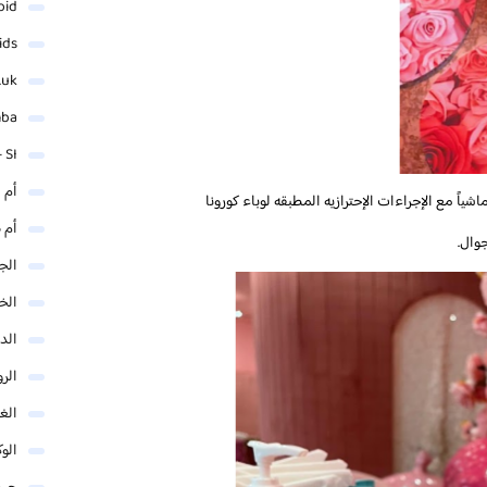
oid
ids
.uk
mba
 SI
أم 
شياً مع الإجراءات الإحترازيه المطبقه لوباء كورونا
أم 
وال.
الجم
الخ
الد
الر
الغو
الوك