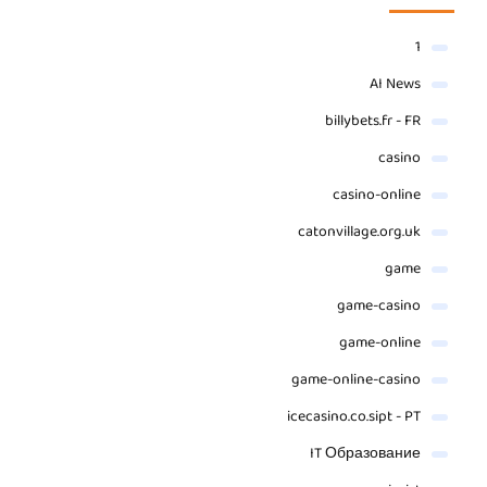
1
AI News
billybets.fr - FR
casino
casino-online
catonvillage.org.uk
game
game-casino
game-online
game-online-casino
icecasino.co.sipt - PT
IT Образование