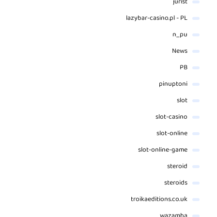
jurist
lazybar-casino.pl - PL
n_pu
News
PB
pinuptoni
slot
slot-casino
slot-online
slot-online-game
steroid
steroids
troikaeditions.co.uk
wazamba