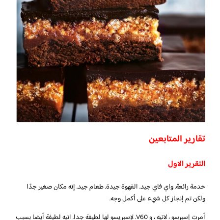
تقارير المتابعين
التقرير الاول
خدمة رائعة. واي فاي جيد. القهوة جيدة. طعام جيد. إنه مكان صغير جدًا
ولكن تم إنجاز كل شيء على أكمل وجه.
أمرت إسبرسو ، لاتيه ، و V60. لإسبريسو لها لطيفة جدا. اتيه لطيفة أيضا بسبب