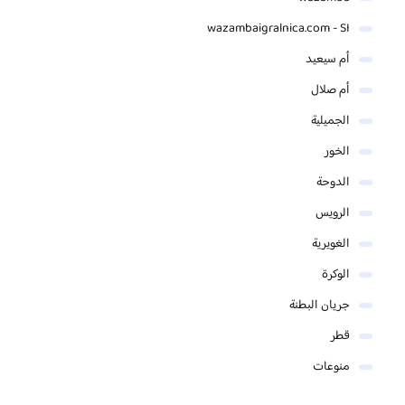
wazambaigralnica.com - SI
أم سيعيد
أم صلال
الجميلية
الخور
الدوحة
الرويس
الغويرية
الوكرة
جريان البطنة
قطر
منوعات