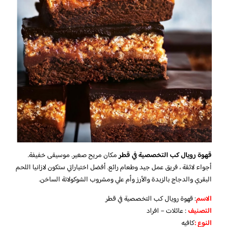
قهوة رويال كب التخصصية في قطر
مكان مريح صغير. موسيقى خفيفة.
أجواء لائقة ، فريق عمل جيد وطعام رائع. أفضل اختياراتي ستكون لازانيا اللحم
البقري والدجاج بالزبدة والأرز وأم علي ومشروب الشوكولاتة الساخن.
الاسم
: قهوة رويال كب التخصصية في قطر
التصنيف
: عائلات – افراد
النوع :
كافيه