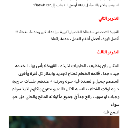
اسبرسو. ولكن بالنسبة ل v60 أوصي الذهاب إلى “flatwhite”.
التقرير الثاني
القهوة التخصص مذهلة! الفاصوليا كبيرة ، وإعداد كبير وخدمة مذهلة !!!
أفضل قهوة ، أفضل أطقم العمل ، خدمة رائعة!
التقرير الثالث
المكان راقي ونظيف ، الحلويات لذيذه ، القهوة لابأس بها ، الخدمه
جيده جدا ، قائمة الطعام تحتاج تجديد وابتكار كل فترة وأخرى
المطعم جميل والقعده فيه حلوه ومرتبه + عندهم جلسات خارجيه
حلوه لوقت الشتاء ، بالنسبه للاكل فالمنيو متنوع واكلهم لذيذ سواء
وجبات او سويت رائع جداً في جميع مأكولاته المالح والحالي على حدٍ
سواء
انصح فيه