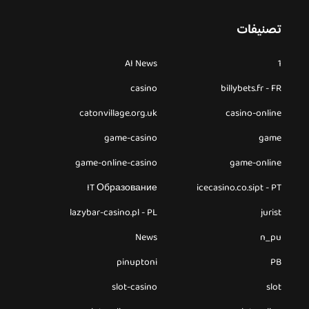
تصنيفات
AI News
1
casino
billybets.fr - FR
catonvillage.org.uk
casino-online
game-casino
game
game-online-casino
game-online
IT Образование
icecasino.co.sipt - PT
lazybar-casino.pl - PL
jurist
News
n_pu
pinuptoni
PB
slot-casino
slot