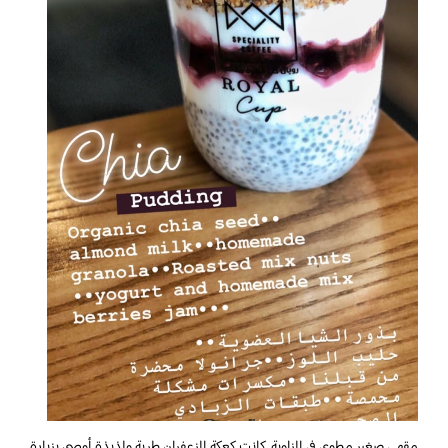
مقهى صغير مطوي في الزاوية. كانت كعكة الزعفران طرية ولذيذة أوصي بزيارة