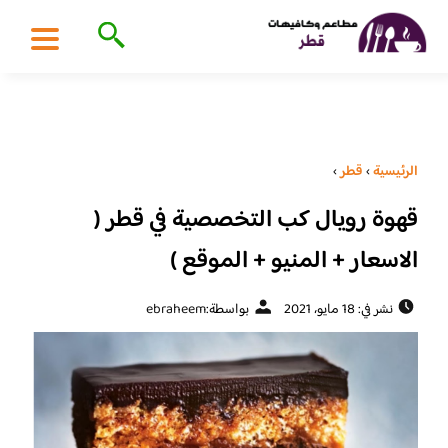
الرئيسية
›
قطر
›
قهوة رويال كب التخصصية في قطر (
الاسعار + المنيو + الموقع )
نشر في: 18 مايو، 2021
بواسطة:
ebraheem