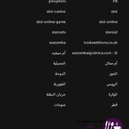
pinuptoni
PB
slot-casino
slot
slot-online-game
slot-online
steroids
steroid
wazamba
troikaeditions.co.uk
wazambaigralnica.com - SI
أم سيعيد
أم صلال
الجميلية
الخور
الدوحة
الرويس
الغويرية
الوكرة
جريان البطنة
قطر
منوعات