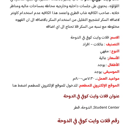
اللؤلؤه ، يحتوي على جلسات داخليه وخارجيه محاطه بمساحات مائيه ومناظر
خلابه ، صاحب الكافيه شاب قطري واعتمد هذا الكافيه عدم استخدام كاونتر
لاضافه السكر لتشجيع التقليل من استخدام السكر بالاضافه الى ان القهوه
مخلوطه مع نسبه من السكر فلا تحتاج الى اي اضافه
الاسم
: فلات وايت كوفي في الدوحة
التصنيف
: عائلات – افراد
النوع :
مقهي
الأسعار
:
عالية
الأطفال
:
يوجد
الموسيقى
:
يوجد
مواعيد العمل
:،، ٧:٣٠ص–٨:٠٠م
الموقع الإلكتروني للمطعم
: للدخول للموقع الإلكتروني للمطعم
اضغط هنا
عنوان فلات وايت كوفي في الدوحة
Student Center, الدوحة، قطر
رقم فلات وايت كوفي في الدوحة