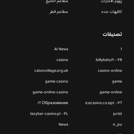
زووم الامارات
مطاعم الخليج
كافيهات جده
مطاعم قطر
تصنيفات
AI News
1
casino
billybets.fr - FR
catonvillage.org.uk
casino-online
game-casino
game
game-online-casino
game-online
IT Образование
icecasino.co.sipt - PT
lazybar-casino.pl - PL
jurist
News
n_pu