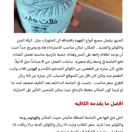
المنيو: يشمل جميع أنواع القهوه بالاضافه الى الحلويات مثل : كيكة الجزر
والكوكيز والعديد .. المكان: مكان مناسب للاسترخاء هادئ ومريح جداً حيث
ان توجد اطلاله رائعه على البحر وهناك جلسه خارجيه مناسبه لفصل الشتاء
تقع الجلسه في وسط بركه صغيره . ساعات العمل: من 8 صباحاً حتى 8 ليلاً.
طلبي كان عباره عن قطعتين من الكوكيز المحشو بالكندر و قهوتين فلات وايت
الطعم جيد ولكن كان اقل من المتوقع الحساب كان عباره عن 50 ريال
قطري سعر مناسب ، جلست في الجلسه الداخليه يعد التكيف ضعيف لحد ما
او لربما كون المكان مغطا بالزجاج حيث يمكن للشمس التاثير على الحراراه
افضل ما يقدمه الكافيه
احلي شي فيها هي الجلسة المطلة عالبحر، حبيت المكان وقهوتهم روعه
والكوكير جدا لذيذ. سعر الفلات وايت ١٨ ريال والكوكيز الحبة ب٧ ريالات انا
اجوف ان سعره مبالغ فيه لان الحبة جدا صغير.