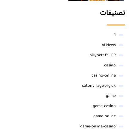
تصنيفات
1
AI News
billybets.fr - FR
casino
casino-online
catonvillage.org.uk
game
game-casino
game-online
game-online-casino