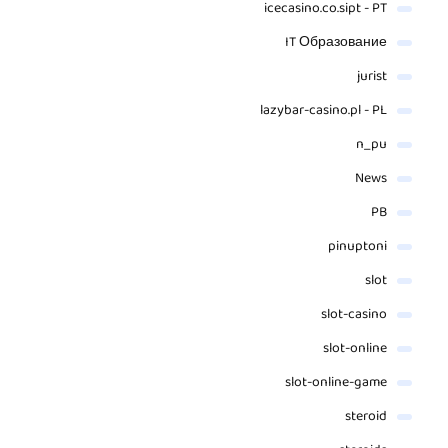
icecasino.co.sipt - PT
IT Образование
jurist
lazybar-casino.pl - PL
n_pu
News
PB
pinuptoni
slot
slot-casino
slot-online
slot-online-game
steroid