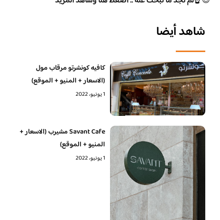
😊
☝️لم تجد ما تبحث عنه .. اضغط هنا وشاهد المزيد
شاهد أيضا
كافيه كونشرتو مرقاب مول
(الاسعار + المنيو + الموقع)
1 يونيو، 2022
Savant Cafe مشيرب (الاسعار +
المنيو + الموقع)
1 يونيو، 2022