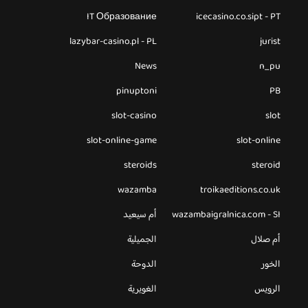
IT Образование
icecasino.co.sipt - PT
lazybar-casino.pl - PL
jurist
News
n_pu
pinuptoni
PB
slot-casino
slot
slot-online-game
slot-online
steroids
steroid
wazamba
troikaeditions.co.uk
wazambaigralnica.com - SI
أم سيعيد
أم صلال
الجميلية
الخور
الدوحة
الرويس
الغويرية