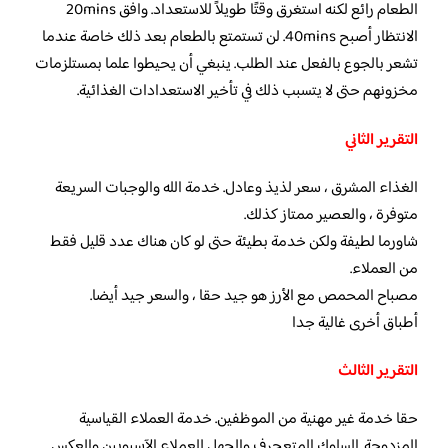
الطعام رائع لكنه استغرق وقتًا طويلاً للاستعداد. وافق 20mins
الانتظار أصبح 40mins. لن تستمتع بالطعام بعد ذلك خاصة عندما
تشعر بالجوع بالفعل عند الطلب. ينبغي أن يحيطوا علما بمستلزمات
مخزونهم حتى لا يتسبب ذلك في تأخير الاستعدادات الغذائية.
التقرير الثاني
الغذاء المشرق ، سعر لذيذ وعادل. خدمة الله والوجبات السريعة
متوفرة ، والعصير ممتاز كذلك.
شاورما لطيفة ولكن خدمة بطيئة حتى لو كان هناك عدد قليل فقط
من العملاء.
مصباح المحمص مع الأرز هو جيد حقا ، والسعر جيد أيضا.
أطباق أخرى غالية جدا
التقرير الثالث
حقا خدمة غير مهنية من الموظفين. خدمة العملاء القياسية
المزدوجة. السلوك المتعجرف والجهل للعملاء الآسيويين والعكس