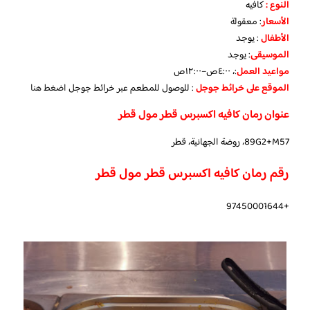
النوع :
كافيه
الأسعار
:
معقولة
الأطفال
:
يوجد
الموسيقى
:
يوجد
مواعيد العمل
:، ٤:٠٠ص–١٢:٠٠ص
الموقع على خرائط جوجل
: للوصول للمطعم عبر خرائط جوجل
اضغط هنا
عنوان رمان كافيه اكسبرس قطر مول قطر
89G2+M57، روضة الجهانية، قطر
رقم رمان كافيه اكسبرس قطر مول قطر
+97450001644