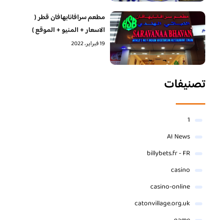
مطعم سرافانابهافان قطر (
الاسعار + المنيو + الموقع )
19 فبراير، 2022
تصنيفات
1
AI News
billybets.fr - FR
casino
casino-online
catonvillage.org.uk