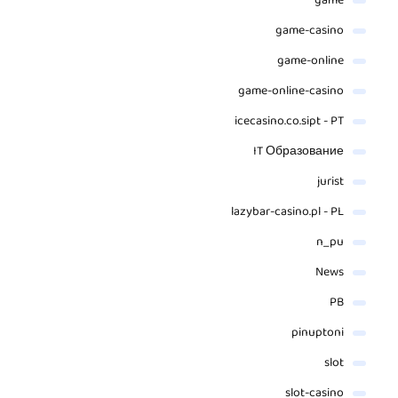
game
game-casino
game-online
game-online-casino
icecasino.co.sipt - PT
IT Образование
jurist
lazybar-casino.pl - PL
n_pu
News
PB
pinuptoni
slot
slot-casino