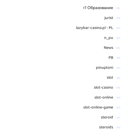
IT Образование
jurist
lazybar-casino.pl - PL
n_pu
News
PB
pinuptoni
slot
slot-casino
slot-online
slot-online-game
steroid
steroids