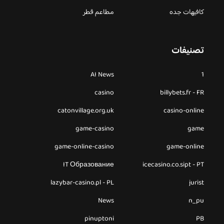
كافيهات جده
مطاعم قطر
تصنيفات
AI News
1
casino
billybets.fr - FR
catonvillage.org.uk
casino-online
game-casino
game
game-online-casino
game-online
IT Образование
icecasino.co.sipt - PT
lazybar-casino.pl - PL
jurist
News
n_pu
pinuptoni
PB