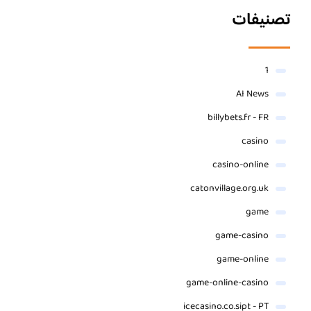
تصنيفات
1
AI News
billybets.fr - FR
casino
casino-online
catonvillage.org.uk
game
game-casino
game-online
game-online-casino
icecasino.co.sipt - PT