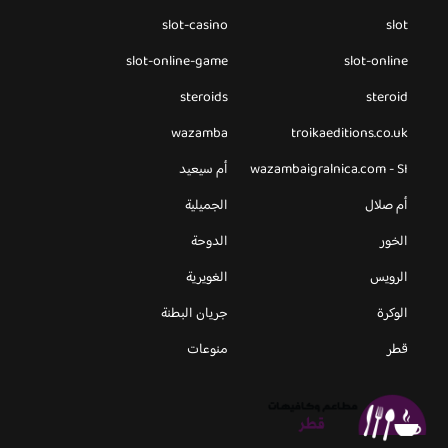
slot-casino
slot
slot-online-game
slot-online
steroids
steroid
wazamba
troikaeditions.co.uk
wazambaigralnica.com - SI
أم سيعيد
أم صلال
الجميلية
الخور
الدوحة
الرويس
الغويرية
الوكرة
جريان البطنة
قطر
منوعات