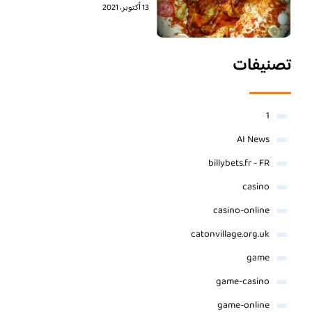
13 أكتوبر، 2021
تصنيفات
1
AI News
billybets.fr - FR
casino
casino-online
catonvillage.org.uk
game
game-casino
game-online