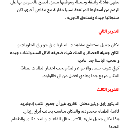
مقهى هادئة وأنيقة وجميلة وموقعها مميز .. انصح بالجلوس بها على
الرغم من أسعارها المرتفعة نسبيا مقارنة مع مقاهي أخرى، لكن
منتجاتها جيدة وتستحق التجربة ..
التقرير الثاني
مكان جميل تستطيع مشاهدت المباريات في جو راقي الحلويات و
الكافي جميله العصائر و الملك شيك ضعيفه الاكل السندوتشات جيده
و صحيه الباستا جدا عاديه
كوفي شوب جميل والاجواء رائعة ويجب اختيار الطلبات بعناية
المكان مريح جدا وهادي افضل من الي فاللولوه .
التقرير الثالث
الديكور رايق ويثير عطش القارئ، غير أن جميع الكتب إنجليزية.
قائمة الطعام محدودة، والمكان مناسب بجانب أبراج إزدان.
هذا مكان جميل مليء بالكتب. مثالي للقاءات والمحادثات. والطعام
الجيد!