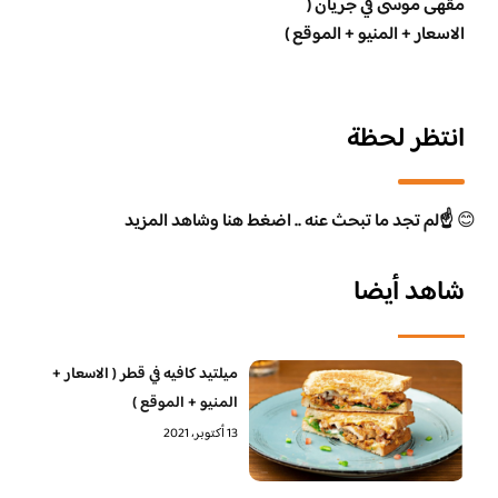
مقهى موسى في جريان (
الاسعار + المنيو + الموقع )
انتظر لحظة
😊
☝️لم تجد ما تبحث عنه .. اضغط هنا وشاهد المزيد
شاهد أيضا
ميلتيد كافيه في قطر ( الاسعار +
المنيو + الموقع )
13 أكتوبر، 2021