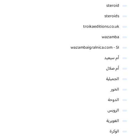
steroid
steroids
troikaeditions.co.uk
wazamba
wazambaigralnica.com - SI
أم سيعيد
أم صلال
الجميلية
الخور
الدوحة
الرويس
الغويرية
الوكرة