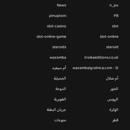
News
n_pu
pinuptoni
PB
slot-casino
slot
slot-online-game
slot-online
steroids
steroid
wazamba
troikaeditions.co.uk
wazambaigralnica.com - SI
أم سيعيد
أم صلال
الجميلية
الخور
الدوحة
الرويس
الغويرية
الوكرة
جريان البطنة
قطر
منوعات