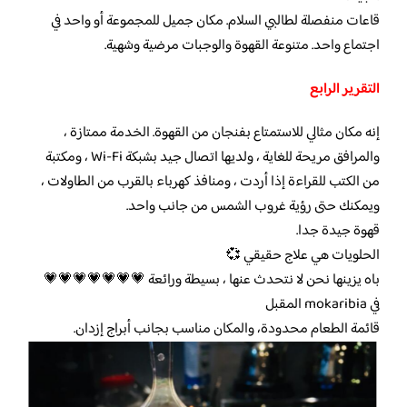
قاعات منفصلة لطالبي السلام. مكان جميل للمجموعة أو واحد في
اجتماع واحد. متنوعة القهوة والوجبات مرضية وشهية.
التقرير الرابع
إنه مكان مثالي للاستمتاع بفنجان من القهوة. الخدمة ممتازة ،
والمرافق مريحة للغاية ، ولديها اتصال جيد بشبكة Wi-Fi ، ومكتبة
من الكتب للقراءة إذا أردت ، ومنافذ كهرباء بالقرب من الطاولات ،
ويمكنك حتى رؤية غروب الشمس من جانب واحد.
قهوة جيدة جدا.
الحلويات هي علاج حقيقي 💞
باه يزينها نحن لا نتحدث عنها ، بسيطة ورائعة 💗💗💗💗💗💗💗
في mokaribia المقبل
قائمة الطعام محدودة، والمكان مناسب بجانب أبراج إزدان.