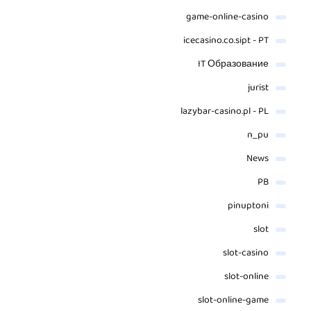
game-online-casino
icecasino.co.sipt - PT
IT Образование
jurist
lazybar-casino.pl - PL
n_pu
News
PB
pinuptoni
slot
slot-casino
slot-online
slot-online-game