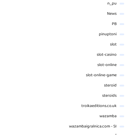
n_pu
News
PB
pinuptoni
slot
slot-casino
slot-online
slot-online-game
steroid
steroids
troikaeditions.co.uk
wazamba
wazambaigralnica.com - SI