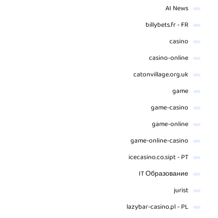
AI News
billybets.fr - FR
casino
casino-online
catonvillage.org.uk
game
game-casino
game-online
game-online-casino
icecasino.co.sipt - PT
IT Образование
jurist
lazybar-casino.pl - PL