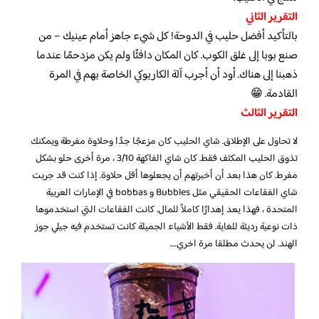
التقرير الثاني
بالتأكيد أفضل حليب في الدوحة! كل شيء جاهز أمام عينيك – من
صنع بوبا إلى غلق الكوب. كان المكان دافئًا ولم يكن مزدحمًا عندما
ذهبنا إلى هناك. أود أن أجرب آلة الكاريوكي الخاصة بهم في المرة
القادمة. 😁
التقرير الثالث
لا تحاول على الإطلاق. شاي الحليب كان مزعجًا جدًا وحلاوة مفرطة ويمكنك
تذوق الحليب المكثف فقط. كان شاي الفاكهة 3/10 ، مرة أخرى حلو بشكل
مفرط. كان هذا بعد أن أخبرتهم أن يجعلوها أقل حلاوة. إذا كنت قد جربت
شاي الفقاعات الحقيقي مثل Bubbles و bobbas في الإمارات العربية
المتحدة ، فهذا يعد إهدارًا كاملاً للمال. كانت الفقاعات التي استخدموها
ذات نوعية رديئة للغاية. فقط الأشياء الجميلة كانت تستخدم فيه جيلي جوز
الهند. لن يحدث مطلقا مرة اخري….