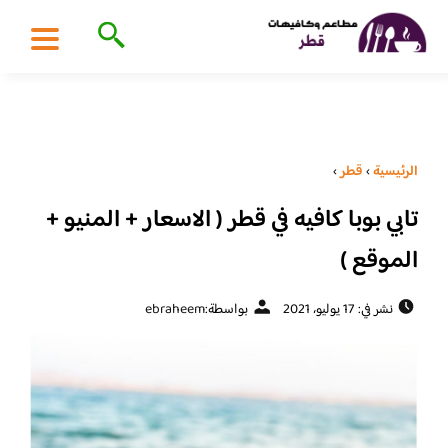
الرئيسية
›
قطر
›
تابي بوبا كافيه في قطر ( الاسعار + المنيو +
الموقع )
نشر في: 17 يوليو، 2021
بواسطة:
ebraheem