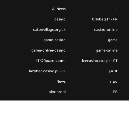
AI News
1
casino
billybets.fr - FR
catonvillage.org.uk
casino-online
game-casino
game
game-online-casino
game-online
IT Образование
icecasino.co.sipt - PT
lazybar-casino.pl - PL
jurist
News
n_pu
pinuptoni
PB
slot-casino
slot
slot-online-game
slot-online
steroids
steroid