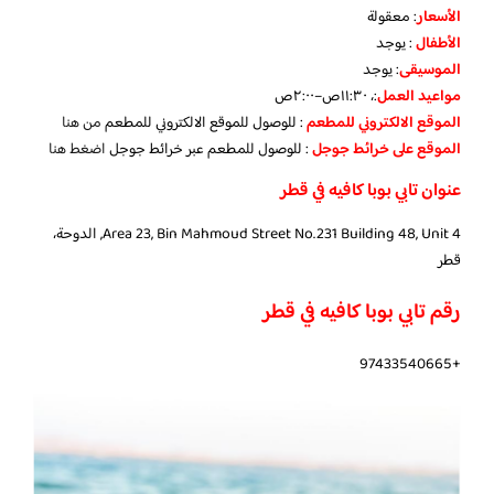
الأسعار
:
معقولة
الأطفال
:
يوجد
الموسيقى
:
يوجد
مواعيد العمل
:، ١١:٣٠ص–٢:٠٠ص
الموقع الالكتروني للمطعم
: للوصول للموقع الالكتروني للمطعم
من هنا
الموقع على خرائط جوجل
: للوصول للمطعم عبر خرائط جوجل
اضغط هنا
عنوان تابي بوبا كافيه في قطر
Area 23, Bin Mahmoud Street No.231 Building 48, Unit 4, الدوحة،
قطر
رقم تابي بوبا كافيه في قطر
+97433540665