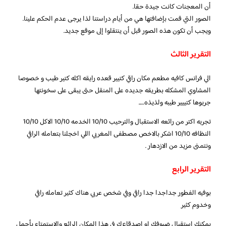
أن المعجنات كانت جيدة حقا.
الصور التي قمت بإضافتها هي من أيام دراستنا لذا يرجى عدم الحكم علينا.
ويجب أن تكون هذه الصور قبل أن ينتقلوا إلى موقع جديد.
التقرير الثالث
الي فرانس كافيه مطعم مكان راقي كتيير قعده رايقه اكله كتير طيب و خصوصا
المشاوي المشكله بطريقه جديده على المنقل حتى يبقى على سخونتها
جربوها كتييير طيبه ولذيذه…..
تجربه اكتر من رائعه الاستقبال والترحيب 10/10 الخدمه 10/10 الاكل 10/10
النظافه 10/10 اشكر بالاخص مصطفى المغربي اللي اخجلنا بتعامله الراقي
ونتمنى مزيد من الازدهار .
التقرير الرابع
بوفيه الفطور جداجدا جدا راقي وفي شخص عربي هناك كثير تعامله راقي
وخدوم كثير
يمكنك استقبال ضيوفك او اصدقاءك فى هذا المكان الرائع والاستمتاع بأجمل