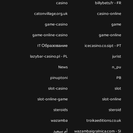
casino
billybets.fr - FR
catonvillage.org.uk
casino-online
game-casino
game
game-online-casino
game-online
IT Образование
icecasino.co.sipt - PT
lazybar-casino.pl - PL
jurist
News
n_pu
pinuptoni
PB
slot-casino
slot
slot-online-game
slot-online
steroids
steroid
wazamba
troikaeditions.co.uk
wazambaigralnica.com - SI
أم سيعيد