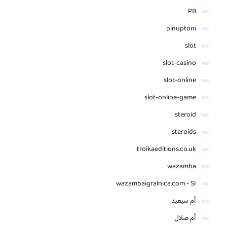
PB
pinuptoni
slot
slot-casino
slot-online
slot-online-game
steroid
steroids
troikaeditions.co.uk
wazamba
wazambaigralnica.com - SI
أم سيعيد
أم صلال