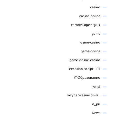
casino
casino-online
catonvillage.org.uk
game
game-casino
game-online
game-online-casino
icecasino.co.sipt - PT
IT Образование
jurist
lazybar-casino.pl - PL
n_pu
News