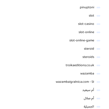
pinuptoni
slot
slot-casino
slot-online
slot-online-game
steroid
steroids
troikaeditions.co.uk
wazamba
wazambaigralnica.com - SI
أم سيعيد
أم صلال
الجميلية