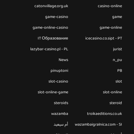
catonvillage.org.uk
casino-online
game-casino
game
game-online-casino
game-online
IT Образование
icecasino.co.sipt - PT
lazybar-casino.pl - PL
jurist
News
n_pu
pinuptoni
PB
slot-casino
slot
slot-online-game
slot-online
steroids
steroid
wazamba
troikaeditions.co.uk
wazambaigralnica.com - SI
أم سيعيد