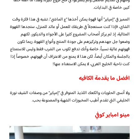
وقتهم في تقديم الأفضل ولم يتسرعوا في فتح فروع كثيرة، وهذا ما أظنه خطأ
كبير، خاصة في البدايات.
المميز في “إمپاير” أنها قهوة يمكن أخذها “ع الماشي”، تشبه في هذا فكرة وقت
الشاي، فإذا كنت مستعجلاً في طريقك للعمل أو عائد للمنزل، ستجدها القهوة
المثالية، إذ لم يركز أصحاب المشروع كثيرا على الأجواء والديكور، لكنهم
وضعوا جل جهدهم وتركيزهم على جودة المنتج وأنواع القهوة. ربما تكون
قهوتهم غالية نسبياً، خاصة وأنك تدفع لكوب من الشرب فقط وليس للاستمتاع
بالجلسة والمكان أيضاً، لكن هذا لا يمنع من الاعتراف أن قهوتهم، خصوصاً إذا
كنت ناحية الخليج الغربي، لا يمكن الاستغناء عنها!
افضل ما يقدمة الكافيه
ولا أنسى الحلويات والكعك اللذيذ المتوفر في “إمپاير” من وصفات الشيف نورة
الخليفي التي تقدم أطيب المخبوزات الشهية والمصنوعة بحب.
مينو امباير كوفي