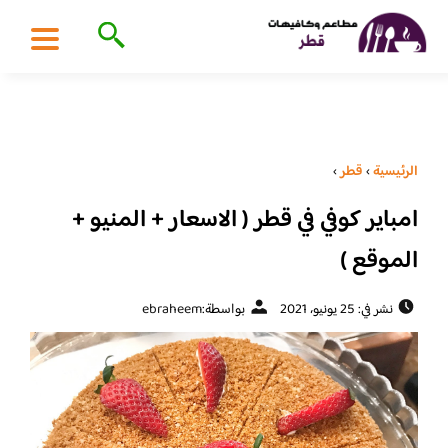
الرئيسية
›
قطر
›
امباير كوفي في قطر ( الاسعار + المنيو +
الموقع )
نشر في: 25 يونيو، 2021
بواسطة:
ebraheem