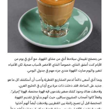
من يتصفح تقييماتي سيلاحظ أنني من عشاق القهوة.. مع أنني في يوم من
الأيام كنت أعشق الشاي، خصوصاً الشاي الأخضر، لأسباب صحية. لكن الأشياء
تتغير، واليوم صارت القهوة عندي جزء مهم في جدولي اليومي.
وبما أنني أسعى دائماً لدعم المشاريع القطرية وأحب أن أستكشف كل ما هو
جديد على الساحة، فقد دخلت ذات مرة برج أزدان في الخليج الغربي،
ولاحظت هناك وجود كشك صغير يقدمون فيه قهوة مختصة، قهوة “إمپاير”،
وفعلاً كانوا أصحاب المشروع سباقين، حيث أنهم بدأوا في تقديم القهوة
المختصة قبل أن تصبح رائجة بين القطريين. ولاحظت أيضاً أنهم أخذوا