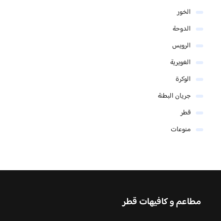
الخور
الدوحة
الرويس
الغويرية
الوكرة
جريان البطنة
قطر
منوعات
مطاعم و كافيهات قطر