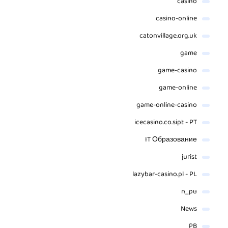
casino
casino-online
catonvillage.org.uk
game
game-casino
game-online
game-online-casino
icecasino.co.sipt - PT
IT Образование
jurist
lazybar-casino.pl - PL
n_pu
News
PB