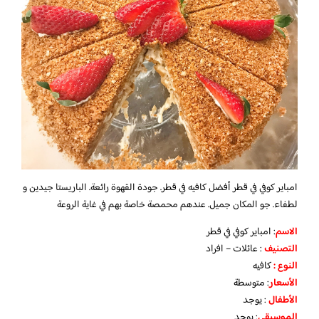
امباير كوفي في قطر أفضل كافيه في قطر. جودة القهوة رائعة. الباريستا جيدين و
لطفاء. جو المكان جميل. عندهم محمصة خاصة بهم في غاية الروعة
الاسم
: امباير كوفي في قطر
التصنيف
: عائلات – افراد
النوع :
كافيه
الأسعار
:
متوسطة
الأطفال
:
يوجد
الموسيقى
:
يوجد