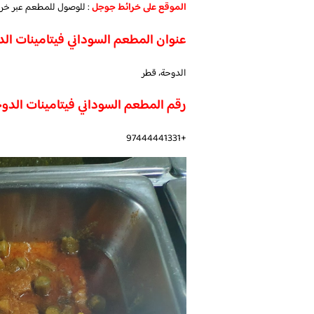
الموقع على خرائط جوجل
: للوصول للمطعم عبر خر
عنوان المطعم السوداني فيتامينات ال
الدوحة، قطر
رقم المطعم السوداني فيتامينات الدو
+97444441331