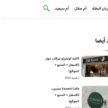
يان البطنة
أم صلال
أم سيعيد
أيضا
كافيه كونشرتو مرقاب مول
(الاسعار + المنيو +
الموقع)
1 يونيو، 2022
Savant Cafe مشيرب
(الاسعار + المنيو +
الموقع)