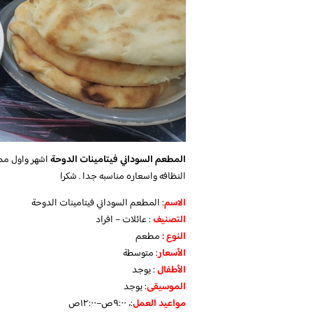
المطعم السوداني فيتامينات الدوحة
اشهر واول مطع
النظافه واسعاره مناسبه جدا . شكرا
الاسم
: المطعم السوداني فيتامينات الدوحة
التصنيف
: عائلات – افراد
النوع :
مطعم
الأسعار
:
متوسطة
الأطفال
:
يوجد
الموسيقى
:
يوجد
مواعيد العمل
:، ٩:٠٠ص–١٢:٠٠ص