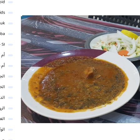
oid
ids
.uk
mba
 SI
أم 
أم 
الجم
الخ
الد
الر
الغو
الوك