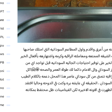
ino
 PT
ние
rist
 PL
_pu
ه من أعرق واقدم واول المطاعم السودانيه التي امتلك صاحبها
ews
الشيقه الممتعه ومعاملته الراقيه وكرمه واشتهارهه بأفعال الخير
لخير على توفير احتياجات الجاليه السودانيه قبل تواجد اي من
PB
مز السوداني والى الامام دائما لك طولة العمر والصحه 🤩🤗اكل
oni
رافيه نتمنى من كل سوداني عاصر هذا المحل دعمه بالكلام الطيب
lot
سودان ، الحقيقه اني عايشه بره وكنت في الدوحه وحاليا افتقد
ino
الظهرت في الاونه الاخيره لكن الفيتامينات ظل محتفظ بمكانته
ine
ame