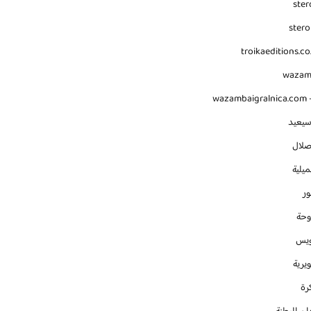
ster
stero
troikaeditions.co
waza
wazambaigralnica.com -
سيعيد
صلال
يلية
ور
وحة
ويس
يرية
رة