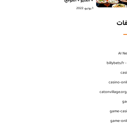
+ المنيو + الموقع)
1 يونيو، 2022
فات
AI N
billybets.fr 
cas
casino-onl
catonvillage.org
ga
game-cas
game-onl