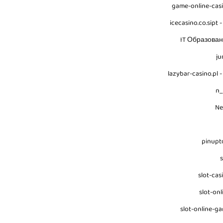
game-online-cas
icecasino.co.sipt -
IT Образова
ju
lazybar-casino.pl -
n
N
pinupt
s
slot-cas
slot-onl
slot-online-g