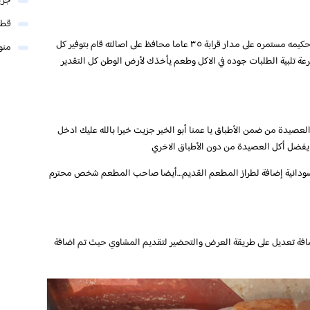
جري
قطر
مافي كلام من أقدم واعرق المطاعم السودانيه اداره حكيمه مستمره على مدار قرابة ٣٥ عاما محافظ على اصالته قام بتوفير كل
منو
رعة تلبية الطلبات جوده في الاكل وطعم يأخذك لأرض الوطن كل التقدير
لعصيدة من ضمن الأطباق يا عمنا أبو الخير جزيت خيرا بالله عليك ادخل
 يفضل أكل العصيدة من دون الأطباق الاخري
لسودانية إضافة لطراز المطعم القديم…أيضا صاحب المطعم شخص محترم
فة تعديل على طريقة العرض والتحضير لتقديم المشاوي حيث تم اضافة