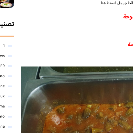
ائط جوجل
اضغط هنا
دوحة
تصني
حة
1
ews
- FR
ino
ine
.uk
me
ino
ine