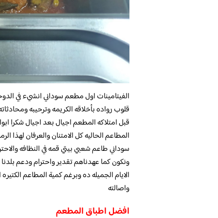
الفيتامينات اول مطعم سوداني انشيء في الدوح
قلوب رواده بأخلاقه الكريمه وترحيبه ومحادثاته 
قبل امتلاكه المطعم اجيال بعد اجيال شكرا ابوا
المطاعم الحاليه كل الامتنان والعرفان لهذا الر
سوداني طاعم شعبي بيتي قمه في النظافه والاحت
ونكون كما عهدناهم تقدير واحترام ودعم بلدنا ال
الايام الجميله ده وبرغم كمية المطاعم الكتيره 
واصالته
افضل اطباق المطعم