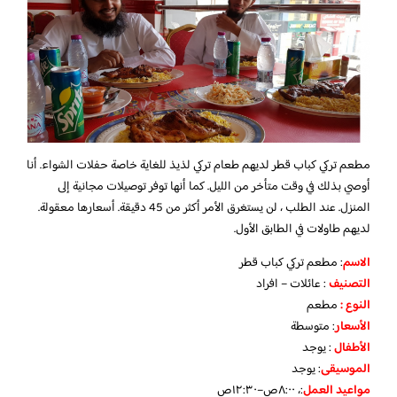
مطعم تركي كباب قطر لديهم طعام تركي لذيذ للغاية خاصة حفلات الشواء. أنا
أوصي بذلك في وقت متأخر من الليل. كما أنها توفر توصيلات مجانية إلى
المنزل. عند الطلب ، لن يستغرق الأمر أكثر من 45 دقيقة. أسعارها معقولة.
لديهم طاولات في الطابق الأول.
الاسم
: مطعم تركي كباب قطر
التصنيف
: عائلات – افراد
النوع :
مطعم
الأسعار
:
متوسطة
الأطفال
:
يوجد
الموسيقى
:
يوجد
مواعيد العمل
:، ٨:٠٠ص–١٢:٣٠ص