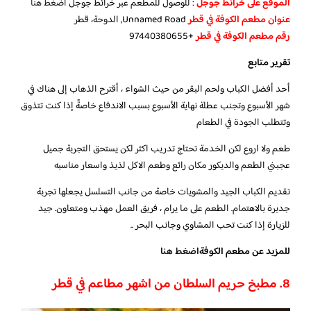
الموقع على خرائط جوجل
: للوصول للمطعم عبر خرائط جوجل
اضغط هنا
عنوان مطعم الكوفة في قطر
Unnamed Road, الدوحة، قطر
رقم مطعم الكوفة في قطر
+97440380655
تقرير متابع
أحد أفضل الكباب ولحم البقر من حيث الشواء ، أقترح الذهاب إلى هناك في
شهر الأسبوع وتجنب عطلة نهاية الأسبوع بسبب الاندفاع خاصةً إذا كنت تتذوق
وتتطلب الجودة في الطعام
طعم ولا اروع لكن الخدمة تحتاج تدريب اكثر لكن يستحق التجربة جميل
عجبني الطعم والديكور مكان رائع وطعم الاكل لذيذ واسعار مناسبه
تقديم الكباب الجيد والمشويات خاصة من جانب التسلسل يجعلها تجربة
جديرة بالاهتمام. الطعم على ما يرام ، فريق العمل مهذب ومتعاون. جيد
للزيارة إذا كنت تحب المشاوي وجانب البحر ..
للمزيد عن مطعم الكوفة
اضغط هنا
8. مطبخ حريم السلطان من اشهر مطاعم في قطر