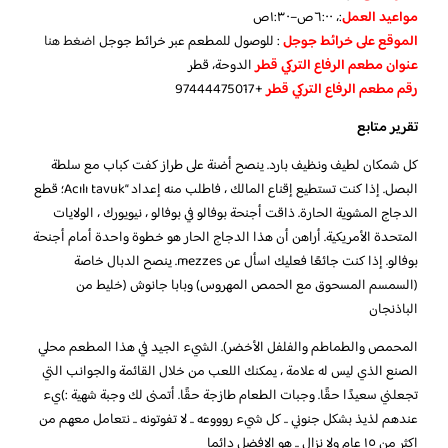
مواعيد العمل
:، ٦:٠٠ص–١:٣٠ص
الموقع على خرائط جوجل
: للوصول للمطعم عبر خرائط جوجل
اضغط هنا
عنوان مطعم الرفاع التركي قطر
الدوحة، قطر
رقم مطعم الرفاع التركي قطر
+97444475017
تقرير متابع
كل شمكان لطيف ونظيف بارد. ينصح أضنة على طراز كفت كباب مع سلطة
البصل. إذا كنت تستطيع إقناع المالك ، فاطلب منه إعداد “Acılı tavuk؛ قطع
الدجاج المشوية الحارة. ذاقت أجنحة بوفالو في بوفالو ، نيويورك ، الولايات
المتحدة الأمريكية. أراهن أن هذا الدجاج الحار هو خطوة واحدة أمام أجنحة
بوفالو. إذا كنت جائعًا فعليك اسأل عن mezzes. ينصح الدبال خاصة
(السمسم المسحوق مع الحمص المهروس) وبابا جانوش (خليط من
الباذنجان
المحمص والطماطم والفلفل الأخضر). الشيء الجيد في هذا المطعم محلي
الصنع الذي ليس له علامة ، يمكنك اللعب من خلال القائمة والجوانب التي
تجعلني سعيدًا حقًا. وجبات الطعام طازجة حقًا. أتمنى لك وجبة شهية :)يء
عندهم لذيذ بشكل جنوني .. كل شيء روووعه .. لا تفوتونه .. نتعامل معهم من
اكثر من ١٥ عام ولا نزال .. هو الافضل دائما