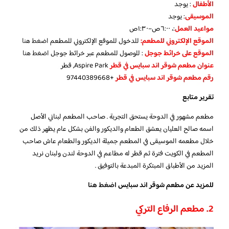
الأطفال
:
يوجد
الموسيقى
:
يوجد
مواعيد العمل
:، ٦:٠٠ص–١:٣٠ص
الموقع الإلكتروني للمطعم:
للدخول للموقع الإلكتروني للمطعم
اضغط هنا
الموقع على خرائط جوجل
: للوصول للمطعم عبر خرائط جوجل
اضغط هنا
عنوان مطعم شوقر اند سبايس في قطر
Aspire Park, قطر
رقم مطعم شوقر اند سبايس في قطر
+97440389668
تقرير متابع
مطعم مشهور في الدوحة يستحق التجربة . صاحب المطعم لبناني الأصل
اسمه صالح العليان يعشق الطعام والديكور والفن بشكل عام يظهر ذلك من
خلال مطعمه الموسيقى في المطعم جميلة الديكور والطعام عاش صاحب
المطعم في الكويت فترة ثم قطر له مطاعم في الدوحة لندن ولبنان نريد
المزيد من الأطباق المبتكرة المبدعة بالتوفيق .
للمزيد عن مطعم شوقر اند سبايس
اضغط هنا
2. مطعم الرفاع التركي