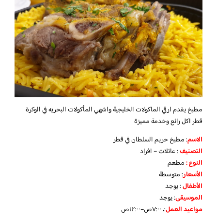
مطبخ يقدم ارقي الماكولات الخليجية واشهي المأكولات البحريه في الوكرة
قطر اكل رائع وخدمة مميزة
الاسم
: مطبخ حريم السلطان في قطر
التصنيف
: عائلات – افراد
النوع :
مطعم
الأسعار
:
متوسطة
الأطفال
:
يوجد
الموسيقى
:
يوجد
مواعيد العمل
:، ٧:٠٠ص–١٢:٠٠ص