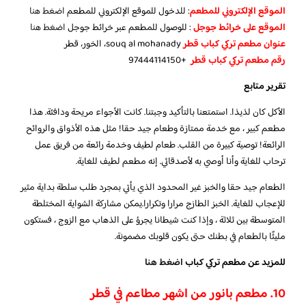
الموقع الإلكتروني للمطعم
: للدخول للموقع الإلكتروني للمطعم
اضغط هنا
الموقع على خرائط جوجل
: للوصول للمطعم عبر خرائط جوجل
اضغط هنا
عنوان مطعم تركي كباب قطر
souq al mohanady، الخور، قطر
رقم مطعم تركي كباب قطر
+97444114150
تقرير متابع
الأكل كان لذيذا. استمتعنا بالتأكيد وجبتنا. كانت الأجواء مريحة ودافئة. هذا
مطعم كبير ، مع خدمة ممتازة وطعام جيد حقا! مثل هذه الأذواق والروائح
الرائعة! توصية كبيرة من القلب. طعام لطيف وخدمة رائعة من فريق عمل
ترحاب للغاية وأنا أوصي به لأصدقائي. إنه مطعم لطيف للغاية.
الطعام جيد حقا والخبز غير المحدود الذي يأتي بمجرد طلب سلطة بداية مثير
للإعجاب للغاية. الخبز الطازج مرارا وتكرارا.يمكن مشاركة الشواية المختلطة
المتوسطة بين ثلاثة ، وإذا كنت شيطانا يجرؤ على الذهاب مع الزوج ، فستكون
مليئًا بالطعام في بطنك حتى يكون قلوبك مضمونة.
للمزيد عن مطعم تركي كباب
اضغط هنا
10. مطعم بانور من اشهر مطاعم في قطر