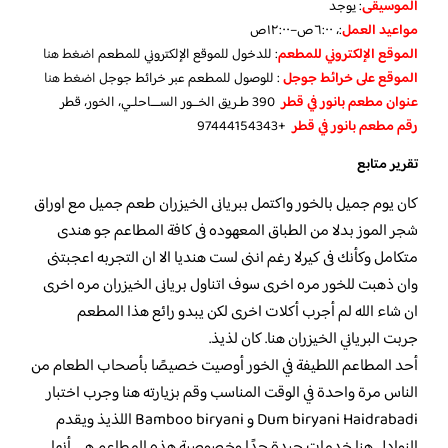
الموسيقى
:
يوجد
مواعيد العمل
:، ٦:٠٠ص–١٢:٠٠ص
الموقع الإلكتروني للمطعم
: للدخول للموقع الإلكتروني للمطعم
اضغط هنا
الموقع على خرائط جوجل
: للوصول للمطعم عبر خرائط جوجل
اضغط هنا
عنوان مطعم بانور في قطر
390 طـريق الخــور الســـاحلـي، الخور، قطر
رقم مطعم بانور في قطر
+97444154343
تقرير متابع
كان يوم جميل بالخور واكتمل ببريانى الخيزران طعم جميل مع اوراق
شجر الموز بدلا من الطباق المعهوده فى كافة المطاعم جو هندى
متكامل وكأنك فى كيرلا رغم اننى لست هنديا الا ان التجربه اعجبتنى
وان ذهبت للخور مره اخرى سوف اتناول بريانى الخيزران مره اخرى
ان شاء الله لم أجرب أكلات اخرى لكن يبدو رائع هذا المطعم
جربت البرياني الخيزران هنا. كان لذيذ.
أحد المطاعم اللطيفة في الخور أوصيت خصيصًا بأصحاب الطعام من
الناس مرة واحدة في الوقت المناسب وقم بزيارته هنا وجرب اختبار
Dum biryani Haidrabadi و Bamboo biryani اللذيذ ويقدم
النوادل هنا خدمات جيدة جدًا وخصوصية هذه المطاعم هي أنها