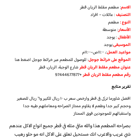
الاسم
: مطعم مقلط الريان قطر
التصنيف
: عائلات – افراد
النوع :
مطعم
الأسعار
:
متوسطة
الأطفال
:
يوجد
الموسيقى
:
يوجد
مواعيد العمل
:، ١١:٠٠ص–١١:٠٠م
الموقع على خرائط جوجل
: للوصول للمطعم عبر خرائط جوجل
اضغط هنا
عنوان مطعم مقلط الريان قطر
شارع الوجبة، الريان، قطر
رقم مطعم مقلط الريان قطر
+97444677877
تقرير متابع
افضل شاورما تركى فى قطر وارخص سعر ب ١٠ ريال للكبير و٦ ريال للصغير
وحجم كبير جدا وطعم لا يقاوم ممتاز الصراحه ومعاملتهم طيبه جدا
واستقبالهم للموجودين فوق الممتاز
بصراحه المطعم هذا والله مافي مثله في قطر جميع انواع الاكل عندهم
شي غريب والاغرب انك مستحيل تعلق على الاكل انه مو حلو رهيب