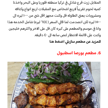
المقابل زرت فرع شاذلي في تركيا منطقه فلوريا وعلى البحر واخذنا
كميه لحوم تقريباً لاربع اشخاص مع المقبلات اربع انواع وكنافه
ومشروبات يعني الطاوله فل وكنت مجهز اقل شي من ١٠٠٠ ليره الى
١٥٠٠ ليره لكن انصدمت لما قالي السعر ( ٦٤٤ ليره) شامل الخدمه هذا
وانا في موسم والمطعم على كبره كان فل على الاخر واكثرهم خليجين
وكنت على قائمة الانتظار لنص ساعه الى ٤٠ دقيقه.
للمزيد عن مطعم سازيلي
اضغط هنا
6. مطعم بورصا اسطنبول