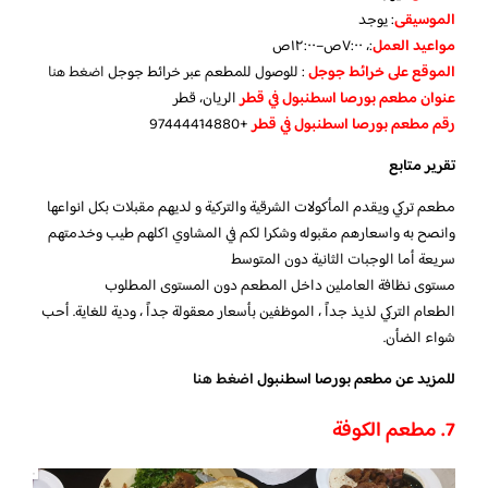
الموسيقى
:
يوجد
مواعيد العمل
:، ٧:٠٠ص–١٢:٠٠ص
الموقع على خرائط جوجل
: للوصول للمطعم عبر خرائط جوجل
اضغط هنا
عنوان مطعم بورصا اسطنبول في قطر
الريان، قطر
رقم مطعم بورصا اسطنبول في قطر
+97444414880
تقرير متابع
مطعم تركي ويقدم المأكولات الشرقية والتركية و لديهم مقبلات بكل انواعها
وانصح به واسعارهم مقبوله وشكرا لكم في المشاوي اكلهم طيب وخدمتهم
سريعة أما الوجبات الثانية دون المتوسط
مستوى نظافة العاملين داخل المطعم دون المستوى المطلوب
الطعام التركي لذيذ جداً ، الموظفين بأسعار معقولة جداً ، ودية للغاية. أحب
شواء الضأن.
للمزيد عن مطعم بورصا اسطنبول
اضغط هنا
7. مطعم الكوفة