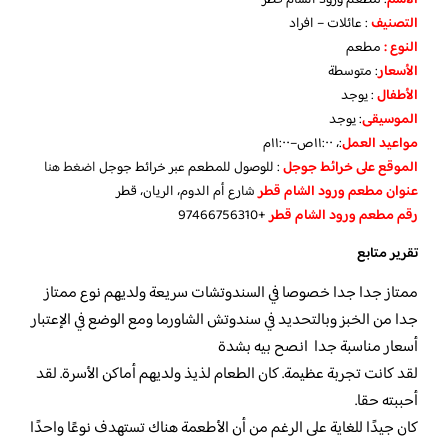
الاسم
: مطعم ورود الشام قطر
التصنيف
: عائلات – افراد
النوع :
مطعم
الأسعار
:
متوسطة
الأطفال
:
يوجد
الموسيقى
:
يوجد
مواعيد العمل
:، ١١:٠٠ص–١١:٠٠م
الموقع على خرائط جوجل
: للوصول للمطعم عبر خرائط جوجل
اضغط هنا
عنوان مطعم ورود الشام قطر
شارع أم الدوم، الريان، قطر
رقم مطعم ورود الشام قطر
+97466756310
تقرير متابع
ممتاز جدا جدا خصوصا في السندوتشات سريعة ولديهم نوع ممتاز
جدا من الخبز وبالتحديد في سندوتش الشاورما ومع الوضع في الإعتبار
أسعار مناسبة جدا انصح بيه بشدة
لقد كانت تجربة عظيمة. كان الطعام لذيذ ولديهم أماكن الأسرة. لقد
أحببته حقا.
كان جيدًا للغاية على الرغم من أن الأطعمة هناك تستهدف نوعًا واحدًا