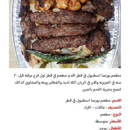
مطعم بورصا اسطنبول في قطر اقدم مطعم في قطر اول فرع عرفته قبل ٢٠
سنه في العزيزيه والان في الريان اكله لذيذ والفطاير روعه والمشاوي كذالك
انصح بتجربة اللحم بالجبن
الاسم
: مطعم بورصا اسطنبول في قطر
التصنيف
: عائلات – افراد
النوع :
مطعم
الأسعار
:
متوسطة
الأطفال
:
يوجد