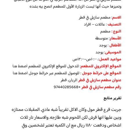
وتميزها حيث أنها ليست الزيارة الأولى للمطعم انصح بيه بشده
الاسم
: مطعم سازيلي في قطر
التصنيف
: عائلات – افراد
النوع :
مطعم
الأسعار
:
متوسطة
الأطفال
:
يوجد
الموسيقى
:
يوجد
مواعيد العمل
:، ١٠:٠٠ص–١٢:٠٠ص
الموقع الإلكتروني للمطعم
: للدخول للموقع الإلكتروني للمطعم
اضغط هنا
الموقع على خرائط جوجل
: للوصول للمطعم عبر خرائط جوجل
اضغط هنا
عنوان مطعم سازيلي في قطر
الريان، قطر
رقم مطعم سازيلي في قطر
+97440285668
تقرير متابع
جربت فرع قطر مول وكان الاكل تقريباً شبه عادي. المقبلات ممتازه
وبين عليها انها فرش لكن اللحوم شبه طازجه. والاسعار نار ثلاث
اشخاص ودفعت ١١٨٠ ريال مع ان الكميه تعتبر لشخصين. وفي