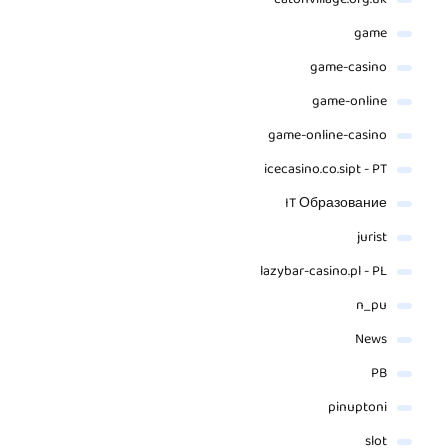
catonvillage.org.uk
game
game-casino
game-online
game-online-casino
icecasino.co.sipt - PT
IT Образование
jurist
lazybar-casino.pl - PL
n_pu
News
PB
pinuptoni
slot