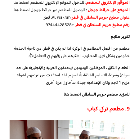
الموقع الإلكتروني للمطعم
: للدخول للموقع الإلكتروني للمطعم
اضغط هنا
الموقع على خرائط جوجل
: للوصول للمطعم عبر خرائط جوجل
اضغط هنا
عنوان مطبخ حريم السلطان في قطر
Al, Wakrah, قطر
رقم مطبخ حريم السلطان في قطر
+97444428528
تقرير متابع
مطعم من افضل المطاعم في الوكرة اذا لم يكن في قطر، من ناحية الخدمة
خذومين بشكل فوق المطلوب، اشكرهم على رقيهم في التعامل👍.
الطعام اللائق ، الموظفين الودودين (يتحدثون العربية والإنجليزية على حد
سواء) وسرعة التسليم الفائقة بأنفسهم. لقد استفدت من عرضهم لشواء
مزيج 1 كجم وكان الإعدادية جيدة. سأحاول مرة أخرى
للمزيد مطعم حريم السلطان
اضغط هنا
9. مطعم تركي كباب