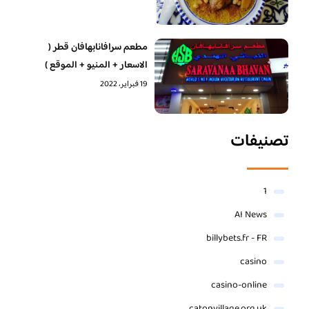
مطعم سرافانابهافان قطر (
الاسعار + المنيو + الموقع )
19 فبراير، 2022
تصنيفات
1
AI News
billybets.fr - FR
casino
casino-online