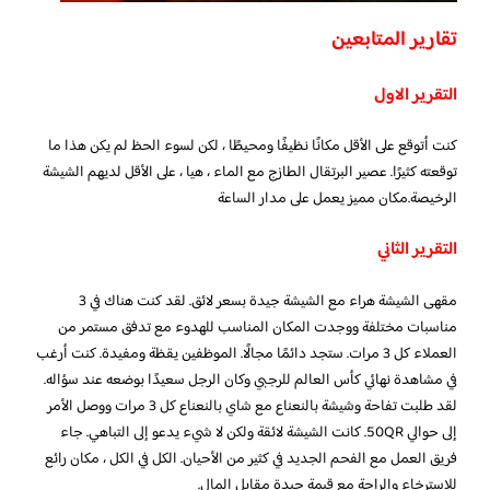
تقارير المتابعين
التقرير الاول
كنت أتوقع على الأقل مكانًا نظيفًا ومحيطًا ، لكن لسوء الحظ لم يكن هذا ما
توقعته كثيرًا. عصير البرتقال الطازج مع الماء ، هيا ، على الأقل لديهم الشيشة
الرخيصة.مكان مميز يعمل على مدار الساعة
التقرير الثاني
مقهى الشيشة هراء مع الشيشة جيدة بسعر لائق. لقد كنت هناك في 3
مناسبات مختلفة ووجدت المكان المناسب للهدوء مع تدفق مستمر من
العملاء كل 3 مرات. ستجد دائمًا مجالًا. الموظفين يقظة ومفيدة. كنت أرغب
في مشاهدة نهائي كأس العالم للرجبي وكان الرجل سعيدًا بوضعه عند سؤاله.
لقد طلبت تفاحة وشيشة بالنعناع مع شاي بالنعناع كل 3 مرات ووصل الأمر
إلى حوالي 50QR. كانت الشيشة لائقة ولكن لا شيء يدعو إلى التباهي. جاء
فريق العمل مع الفحم الجديد في كثير من الأحيان. الكل في الكل ، مكان رائع
للاسترخاء والراحة مع قيمة جيدة مقابل المال.