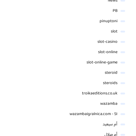
News
PB
pinuptoni
slot
slot-casino
slot-online
slot-online-game
steroid
steroids
troikaeditions.co.uk
wazamba
wazambaigralnica.com - SI
أم سيعيد
أم صلال