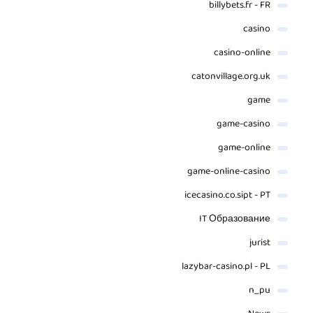
billybets.fr - FR
casino
casino-online
catonvillage.org.uk
game
game-casino
game-online
game-online-casino
icecasino.co.sipt - PT
IT Образование
jurist
lazybar-casino.pl - PL
n_pu