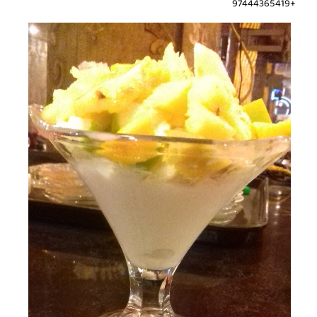
+97444365419