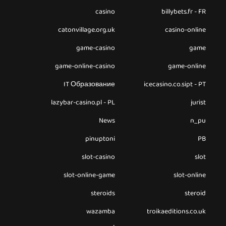
casino
billybets.fr - FR
catonvillage.org.uk
casino-online
game-casino
game
game-online-casino
game-online
IT Образование
icecasino.co.sipt - PT
lazybar-casino.pl - PL
jurist
News
n_pu
pinuptoni
PB
slot-casino
slot
slot-online-game
slot-online
steroids
steroid
wazamba
troikaeditions.co.uk